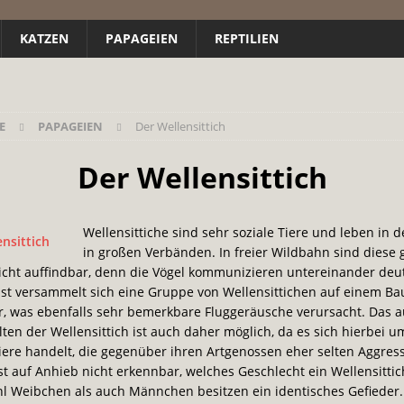
KATZEN
PAPAGEIEN
REPTILIEN
E
PAPAGEIEN
Der Wellensittich
Der Wellensittich
Wellensittiche sind sehr soziale Tiere und leben in d
in großen Verbänden. In freier Wildbahn sind diese
cht auffindbar, denn die Vögel kommunizieren untereinander deut
ist versammelt sich eine Gruppe von Wellensittichen auf einem B
r, was ebenfalls sehr bemerkbare Fluggeräusche verursacht. Das 
lten der Wellensittich ist auch daher möglich, da es sich hierbei u
Tiere handelt, die gegenüber
ihren Artgenossen eher selten Aggres
ist auf Anhieb nicht erkennbar, welches Geschlecht ein Wellensittic
l Weibchen als auch Männchen besitzen ein identisches Gefieder.