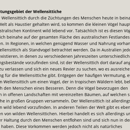
tungsgebiet der Wellensittiche
 Wellensittich durch die Züchtungen des Menschen heute in beina
Welt als Haustier gehalten wird, so kommen die kleinen Vögel haup
tralischen Kontinent wild lebend vor. Tatsächlich ist es diesen Vö
ich beinahe auf der gesamten Fläche des australischen Festlandes
en. In Regionen, in welchen genügend Wasser und Nahrung vorhan
llensittich als Standvogel betrachtet werden. Da in Australien je
istieren, in denen zu verschiedenen Jahreszeiten unterschiedlic
sbestände vorzufinden sind, ist der Wellensittich dort darauf an
zu verlassen und sich ein neues Revier zu suchen, wo es ausreich
 für die Wellensittiche gibt. Entgegen der häufigen Vermutung, e
m Wellensittich um einen Vogel, der in tropischen Wäldern lebt, be
ich den Menschen eines Besseren. Denn die Vögel bevorzugen den
 in offenen Landschaften mit vereinzelten Bäumen, auf welchen s
che in großen Gruppen versammeln. Der Wellensittich ist allerding
en wild lebend vorzufinden. In anderen Teilen der Welt gibt es eben
n von wilden Wellensittichen. Hierbei handelt es sich allerdings um
r Haltung durch den Menschen entflohen sind und sich nun in de
t haben. Diese Vorkommen werden jedoch nicht als natürliches