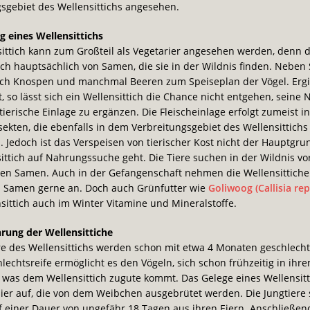
sgebiet des Wellensittichs angesehen.
 eines Wellensittichs
ittich kann zum Großteil als Vegetarier angesehen werden, denn d
ch hauptsächlich von Samen, die sie in der Wildnis finden. Nebe
ch Knospen und manchmal Beeren zum Speiseplan der Vögel. Ergib
, so lässt sich ein Wellensittich die Chance nicht entgehen, seine
tierische Einlage zu ergänzen. Die Fleischeinlage erfolgt zumeist i
sekten, die ebenfalls in dem Verbreitungsgebiet des Wellensittichs
Jedoch ist das Verspeisen von tierischer Kost nicht der Hauptgru
ittich auf Nahrungssuche geht. Die Tiere suchen in der Wildnis v
sen Samen. Auch in der Gefangenschaft nehmen die Wellensittich
n Samen gerne an. Doch auch Grünfutter wie
Goliwoog (Callisia re
ittich auch im Winter Vitamine und Mineralstoffe.
rung der Wellensittiche
re des Wellensittichs werden schon mit etwa 4 Monaten geschlechts
lechtsreife ermöglicht es den Vögeln, sich schon frühzeitig in ihr
was dem Wellensittich zugute kommt. Das Gelege eines Wellensitt
Eier auf, die von dem Weibchen ausgebrütet werden. Die Jungtiere
f einer Dauer von ungefähr 18 Tagen aus ihren Eiern. Anschließ