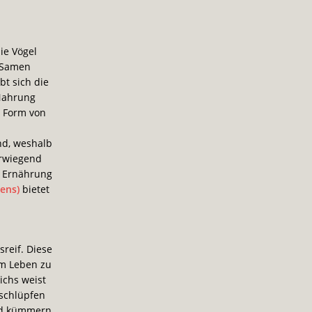
ie Vögel
n Samen
t sich die
 Nahrung
n Form von
nd, weshalb
orwiegend
e Ernährung
pens)
bietet
reif. Diese
em Leben zu
ichs weist
 schlüpfen
end kümmern