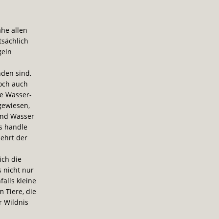
he allen
tsächlich
geln
den sind,
doch auch
he Wasser-
gewiesen,
end Wasser
s handle
lehrt der
ich die
s nicht nur
falls kleine
 Tiere, die
r Wildnis