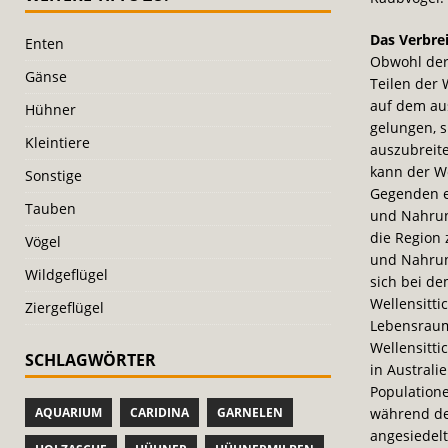
Das Verbrei
Enten
Obwohl der
Gänse
Teilen der 
auf dem aus
Hühner
gelungen, s
Kleintiere
auszubreit
kann der We
Sonstige
Gegenden ex
Tauben
und Nahrung
die Region 
Vögel
und Nahrung
Wildgeflügel
sich bei de
Wellensitt
Ziergeflügel
Lebensraum
Wellensitti
SCHLAGWÖRTER
in Australi
Populatione
AQUARIUM
CARIDINA
GARNELEN
während de
angesiedel