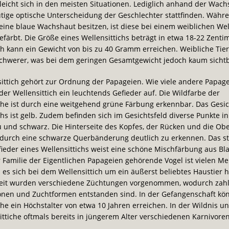
leicht sich in den meisten Situationen. Lediglich anhand der Wac
tige optische Unterscheidung der Geschlechter stattfinden. Währ
ne blaue Wachshaut besitzen, ist diese bei einem weiblichen Well
efärbt. Die Größe eines Wellensittichs beträgt in etwa 18-22 Zenti
ch kann ein Gewicht von bis zu 40 Gramm erreichen. Weibliche Tier
chwerer, was bei dem geringen Gesamtgewicht jedoch kaum sichtba
ittich gehört zur Ordnung der Papageien. Wie viele andere Papag
der Wellensittich ein leuchtends Gefieder auf. Die Wildfarbe der
che ist durch eine weitgehend grüne Färbung erkennbar. Das Gesic
chs ist gelb. Zudem befinden sich im Gesichtsfeld diverse Punkte i
 und schwarz. Die Hinterseite des Kopfes, der Rücken und die Obe
 durch eine schwarze Querbänderung deutlich zu erkennen. Das st
ieder eines Wellensittichs weist eine schöne Mischfärbung aus B
r Familie der Eigentlichen Papageien gehörende Vogel ist vielen M
 es sich bei dem Wellensittich um ein äußerst beliebtes Haustier h
Zeit wurden verschiedene Züchtungen vorgenommen, wodurch zahl
ionen und Zuchtformen entstanden sind. In der Gefangenschaft kö
che ein Höchstalter von etwa 10 Jahren erreichen. In der Wildnis un
ittiche oftmals bereits in jüngerem Alter verschiedenen Karnivore