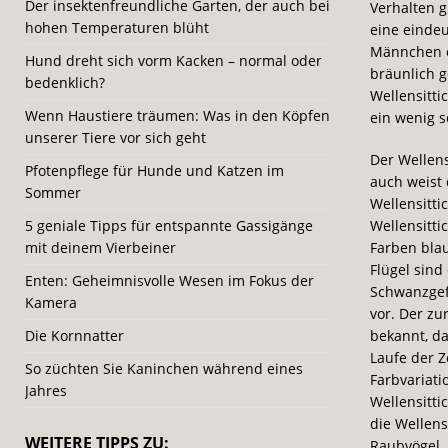
Der insektenfreundliche Garten, der auch bei
Verhalten g
hohen Temperaturen blüht
eine eindeu
Männchen ei
Hund dreht sich vorm Kacken – normal oder
bräunlich g
bedenklich?
Wellensitti
Wenn Haustiere träumen: Was in den Köpfen
ein wenig s
unserer Tiere vor sich geht
Der Wellens
Pfotenpflege für Hunde und Katzen im
auch weist 
Sommer
Wellensitti
5 geniale Tipps für entspannte Gassigänge
Wellensitti
mit deinem Vierbeiner
Farben blau
Flügel sind
Enten: Geheimnisvolle Wesen im Fokus der
Schwanzgef
Kamera
vor. Der zu
Die Kornnatter
bekannt, da
Laufe der 
So züchten Sie Kaninchen während eines
Farbvariat
Jahres
Wellensitti
die Wellens
WEITERE TIPPS ZU:
Raubvögel.