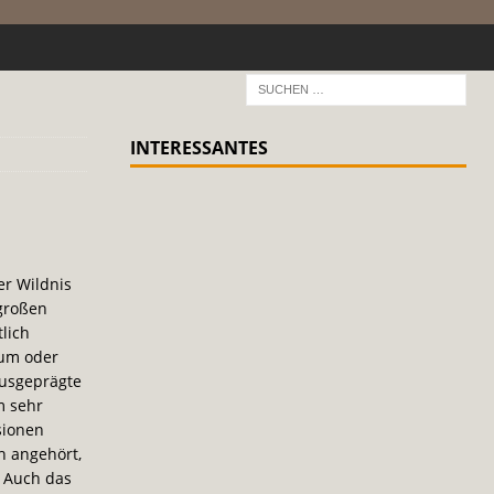
INTERESSANTES
er Wildnis
 großen
lich
aum oder
ausgeprägte
m sehr
sionen
h angehört,
 Auch das