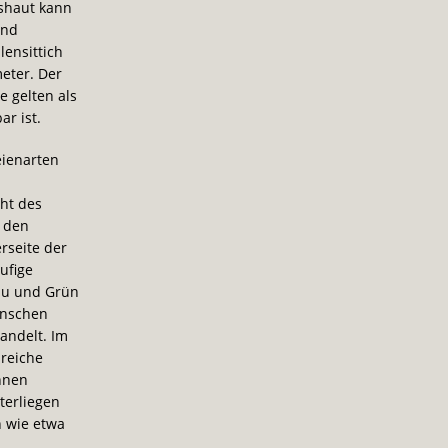
hshaut kann
end
ensittich
meter. Der
e gelten als
r ist.
eienarten
ht des
n den
rseite der
ufige
lau und Grün
enschen
andelt. Im
reiche
nnen
terliegen
n wie etwa