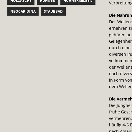
HOLZASCHE
HÜHNER
HÜHNERMILBEN
Verbreitung
NEOCARIDINA
STAUBBAD
Die Nahrung
Der Wellens
ernähren si
gehören au
Gelegenheit
durch eine 
diversen In
vorkommen. 
der Wellens
nach diver
in Form vo
dem Wellens
Die Vermeh
Die Jungtie
frühe Gesch
vermehren, 
häufig 4-6 
nach Ablau