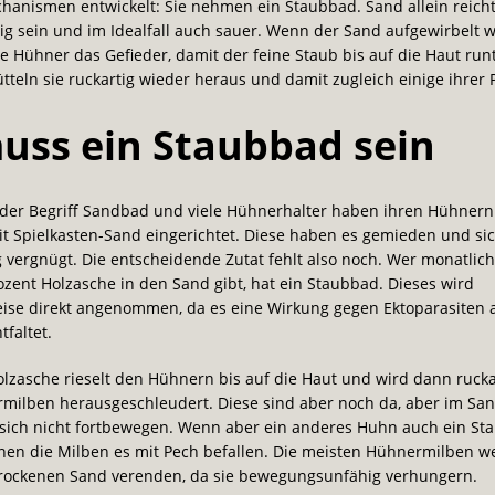
nismen entwickelt: Sie nehmen ein Staubbad. Sand allein reicht 
g sein und im Idealfall auch sauer. Wenn der Sand aufgewirbelt w
e Hühner das Gefieder, damit der feine Staub bis auf die Haut runt
tteln sie ruckartig wieder heraus und damit zugleich einige ihrer 
uss ein Staubbad sein
t der Begriff Sandbad und viele Hühnerhalter haben ihren Hühnern
t Spielkasten-Sand eingerichtet. Diese haben es gemieden und si
 vergnügt. Die entscheidende Zutat fehlt also noch. Wer monatlich
ent Holzasche in den Sand gibt, hat ein Staubbad. Dieses wird
ise direkt angenommen, da es eine Wirkung gegen Ektoparasiten 
faltet.
olzasche rieselt den Hühnern bis auf die Haut und wird dann rucka
milben herausgeschleudert. Diese sind aber noch da, aber im San
 sich nicht fortbewegen. Wenn aber ein anderes Huhn auch ein St
nen die Milben es mit Pech befallen. Die meisten Hühnermilben w
trockenen Sand verenden, da sie bewegungsunfähig verhungern.