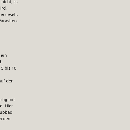
nicht, es
ird,
errieselt.
Parasiten.
 ein
ch
 5 bis 10
auf den
rtig mit
d. Hier
aubbad
erden