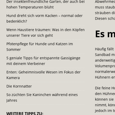
Der insektenfreundliche Garten, der auch bei
Abwehrmecha
hohen Temperaturen blüht
muss staubi
sträuben di
Hund dreht sich vorm Kacken – normal oder
Diesen schü
bedenklich?
Wenn Haustiere träumen: Was in den Köpfen
Es m
unserer Tiere vor sich geht
Pfotenpflege für Hunde und Katzen im
Häufig fäll
Sommer
Sandbad mi
5 geniale Tipps für entspannte Gassigänge
anderweitig
mit deinem Vierbeiner
Volumenproz
normalerwe
Enten: Geheimnisvolle Wesen im Fokus der
Hühnern ent
Kamera
Die Kornnatter
Die feine H
den Hühner
So züchten Sie Kaninchen während eines
können sie
Jahres
nimmt, kön
jedoch im 
WEITERE TIPPS ZU: