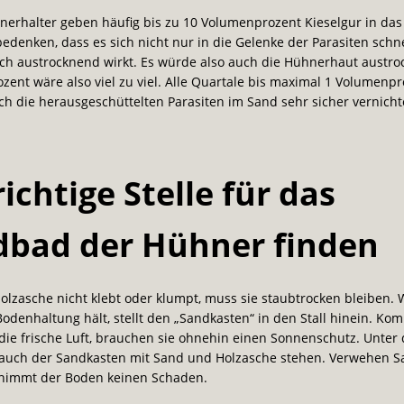
nerhalter geben häufig bis zu 10 Volumenprozent Kieselgur in da
 bedenken, dass es sich nicht nur in die Gelenke der Parasiten schn
ch austrocknend wirkt. Es würde also auch die Hühnerhaut austro
ent wäre also viel zu viel. Alle Quartale bis maximal 1 Volumenp
h die herausgeschüttelten Parasiten im Sand sehr sicher vernicht
richtige Stelle für das
dbad der Hühner finden
olzasche nicht klebt oder klumpt, muss sie staubtrocken bleiben. 
odenhaltung hält, stellt den „Sandkasten“ in den Stall hinein. Ko
ie frische Luft, brauchen sie ohnehin einen Sonnenschutz. Unter
auch der Sandkasten mit Sand und Holzasche stehen. Verwehen 
 nimmt der Boden keinen Schaden.