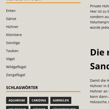
Private Hüh
Enten
Hier ist zu
sondern au
Gänse
Volumenproz
Hühner
würde jedoc
Kleintiere
Sonstige
Die 
Tauben
Vögel
San
Wildgeflügel
Ziergeflügel
Damit die H
Hühner in B
SCHLAGWÖRTER
Hühner an d
kann dann 
AQUARIUM
CARIDINA
GARNELEN
Holzasche,