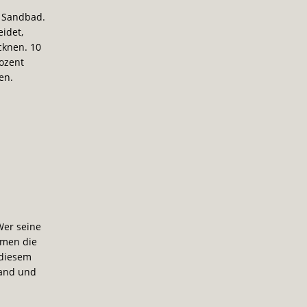
s Sandbad.
eidet,
cknen. 10
rozent
en.
Wer seine
mmen die
 diesem
Sand und