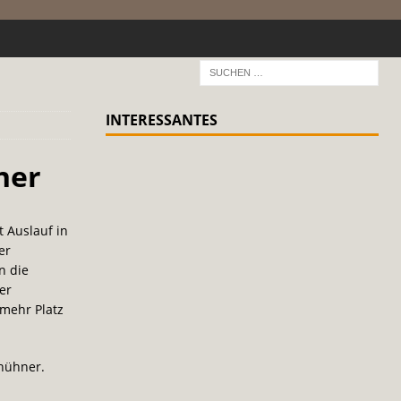
INTERESSANTES
ner
 Auslauf in
er
n die
er
mehr Platz
shühner.