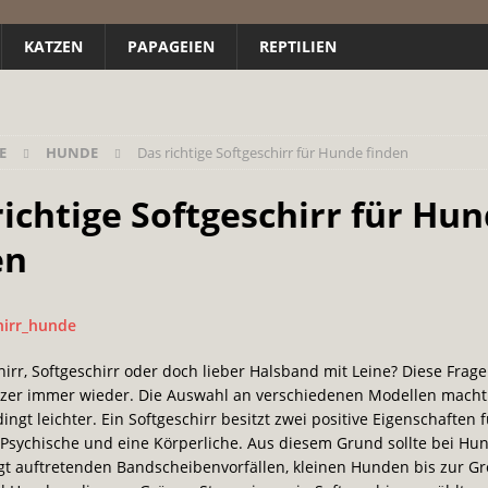
KATZEN
PAPAGEIEN
REPTILIEN
E
HUNDE
Das richtige Softgeschirr für Hunde finden
richtige Softgeschirr für Hu
en
rr, Softgeschirr oder doch lieber Halsband mit Leine? Diese Frage 
zer immer wieder. Die Auswahl an verschiedenen Modellen macht
ingt leichter. Ein Softgeschirr besitzt zwei positive Eigenschaften 
Psychische und eine Körperliche. Aus diesem Grund sollte bei Hu
t auftretenden Bandscheibenvorfällen, kleinen Hunden bis zur Gr