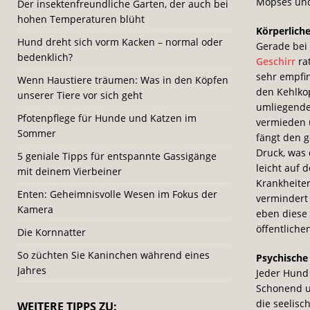
Mopses und
Der insektenfreundliche Garten, der auch bei
hohen Temperaturen blüht
Körperlich
Hund dreht sich vorm Kacken – normal oder
Gerade bei
bedenklich?
Geschirr
ra
sehr empfin
Wenn Haustiere träumen: Was in den Köpfen
den Kehlkop
unserer Tiere vor sich geht
umliegende
Pfotenpflege für Hunde und Katzen im
vermieden 
Sommer
fängt den g
Druck, was
5 geniale Tipps für entspannte Gassigänge
leicht auf 
mit deinem Vierbeiner
Krankheite
Enten: Geheimnisvolle Wesen im Fokus der
vermindert
Kamera
eben diese 
öffentliche
Die Kornnatter
So züchten Sie Kaninchen während eines
Psychische
Jahres
Jeder Hund 
Schonend u
die seelisc
WEITERE TIPPS ZU: