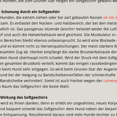
 Hunden, die zum Grünen Star neigen ein Softgeschirr gewählt w
e Schonung durch ein Softgeschirr
 Hunden, die extrem ziehen oder bei zart gebauten Rassen
ist ein 
tsam. Es entlastet den Nacken- und Halsbereich, der bei den mei
dlich ist. Das passgenau sitzende Geschirr belastet weder die Luf
f und auch die Halswirbelsäule wird geschont. Die Muskulatur in
n Bereichen bleibt ebenso unbeansprucht. So wird eine Blockade 
und es kommt nicht zu Nervenquetschungen. Der meist stärkere B
esamten Zug ab. Hierbei empfängt die starke Brustwirbelsäule de
 dem Hund überhaupt nicht schadet. Wird der Druck mit dem Softg
den gesamten Brustkorb verteilt, kommt das einigen rassebedingte
n beim Hund sehr entgegen. So wird beim Grünen Star der Augen
 und bei der Neigung zu Bandscheibenvorfällen der schmerzhafte 
Bandscheibe verhindert. Somit ist auch hierbei wegen der
Leinenp
n Raum das Softgeschirr die beste Wahl.
 Wirkung des Softgeschirrs
wird es Ihnen danken, denn er erlebt ein ungeahntes, neues Körp
nd bequem schenkt das Softgeschirr dem Hund neben der körper
he Entspannung. Resultierend daraus sind viele Hunde leichter zu