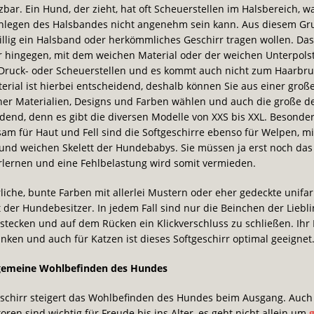
zbar. Ein Hund, der zieht, hat oft Scheuerstellen im Halsbereich, 
nlegen des Halsbandes nicht angenehm sein kann. Aus diesem Gr
llig ein Halsband oder herkömmliches Geschirr tragen wollen. Das
r hingegen, mit dem weichen Material oder der weichen Unterpols
 Druck- oder Scheuerstellen und es kommt auch nicht zum Haarbru
terial ist hierbei entscheidend, deshalb können Sie aus einer groß
ner Materialien, Designs und Farben wählen und auch die große 
idend, denn es gibt die diversen Modelle von XXS bis XXL. Besonde
m für Haut und Fell sind die Softgeschirre ebenso für Welpen, m
und weichen Skelett der Hundebabys. Sie müssen ja erst noch das
rlernen und eine Fehlbelastung wird somit vermieden.
che, bunte Farben mit allerlei Mustern oder eher gedeckte unifa
 der Hundebesitzer. In jedem Fall sind nur die Beinchen der Liebl
tecken und auf dem Rücken ein Klickverschluss zu schließen. Ihr
nken und auch für Katzen ist dieses Softgeschirr optimal geeignet
lgemeine Wohlbefinden des Hundes
schirr steigert das Wohlbefinden des Hundes beim Ausgang. Auch 
oren sind wichtig für Freude bis ins Alter, es geht nicht allein um