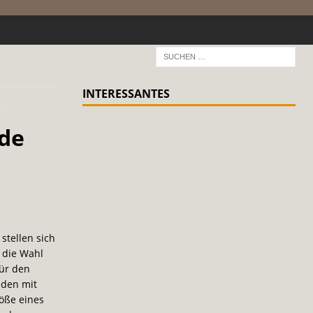
INTERESSANTES
nde
stellen sich
 die Wahl
für den
nden mit
öße eines