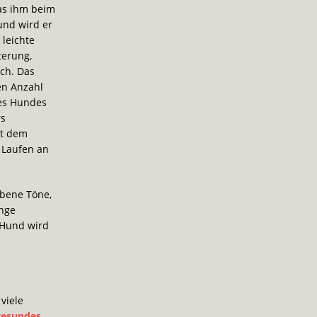
was ihm beim
und wird er
 leichte
terung,
ch. Das
en Anzahl
des Hundes
rs
it dem
 Laufen an
rbene Töne,
inge
 Hund wird
.
viele
gesundes