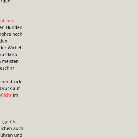
erden.
solches
sten Hunden
tröhre noch
 den
der Wirbel
rustkorb
n meisten
eschirr
n
innendruck
Druck auf
flicht
im
ergefühl.
lichen auch
 führen und