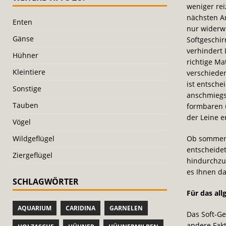
weniger rei
nächsten A
Enten
nur widerwi
Gänse
Softgeschir
verhindert
Hühner
richtige Ma
Kleintiere
verschiede
ist entsche
Sonstige
anschmiegsa
Tauben
formbaren 
der Leine e
Vögel
Wildgeflügel
Ob sommerli
entscheidet
Ziergeflügel
hindurchzus
es Ihnen da
SCHLAGWÖRTER
Für das al
AQUARIUM
CARIDINA
GARNELEN
Das Soft-Ge
andere Fakt